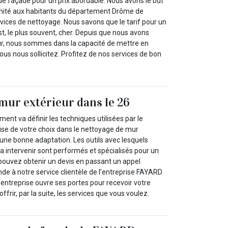
de façade pour un prix abordable. Nous avons le but
nité aux habitants du département Drôme de
vices de nettoyage. Nous savons que le tarif pour un
t, le plus souvent, cher. Depuis que nous avons
eur, nous sommes dans la capacité de mettre en
us nous sollicitez. Profitez de nos services de bon
mur extérieur dans le 26
ment va définir les techniques utilisées par le
rise de votre choix dans le nettoyage de mur
 une bonne adaptation. Les outils avec lesquels
a intervenir sont performés et spécialisés pour un
pouvez obtenir un devis en passant un appel
e à notre service clientèle de l’entreprise FAYARD
ntreprise ouvre ses portes pour recevoir votre
frir, par la suite, les services que vous voulez.