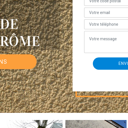
 DE
DRÔME
ONS