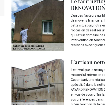
Le tarif nett
RENOVATION 2
L’un des facteurs qui b
de moyens financiers. Il
cette situation, notre
l’occasion de réaliser 
qui est un domaine de n
intervention en fonctio
réalisons avec rigueur 
L’artisan nett
Il est vrai que le netto
maison lui-même en se s
Cependant, une réalisat
spécialisé dans le net
FAYARD RENOVATION 26 
en vue de vous offrir 
vos préférences dans no
qu’en fonction de la d