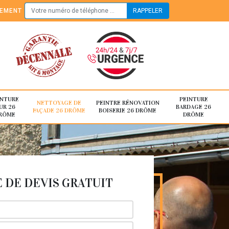
TEMENT
INTURE
PEINTURE
NETTOYAGE DE
PEINTRE RÉNOVATION
UR 26
BARDAGE 26
FAÇADE 26 DRÔME
BOISERIE 26 DRÔME
RÔME
DRÔME
DE DEVIS GRATUIT