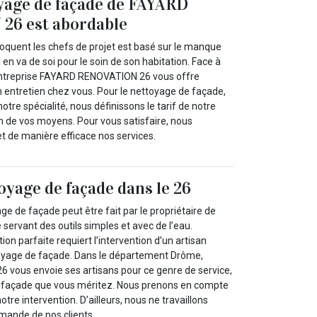
oyage de façade de FAYARD
6 est abordable
loquent les chefs de projet est basé sur le manque
 en va de soi pour le soin de son habitation. Face à
 entreprise FAYARD RENOVATION 26 vous offre
un entretien chez vous. Pour le nettoyage de façade,
otre spécialité, nous définissons le tarif de notre
n de vos moyens. Pour vous satisfaire, nous
et de manière efficace nos services.
oyage de façade dans le 26
yage de façade peut être fait par le propriétaire de
ervant des outils simples et avec de l’eau.
ion parfaite requiert l’intervention d’un artisan
toyage de façade. Dans le département Drôme,
vous envoie ses artisans pour ce genre de service,
la façade que vous méritez. Nous prenons en compte
tre intervention. D’ailleurs, nous ne travaillons
emande de nos clients.