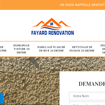
e
ON VOUS RAPPELLE GRATUI
HYDROFUGE
PE
 DE
HABILLAGE PLANCHE
NETTOYAGE DE
TOITURE 26
M
RÔME
DE RIVE 26 DRÔME
PIGNON 26 DRÔME
DRÔME
D
DEMANDE 