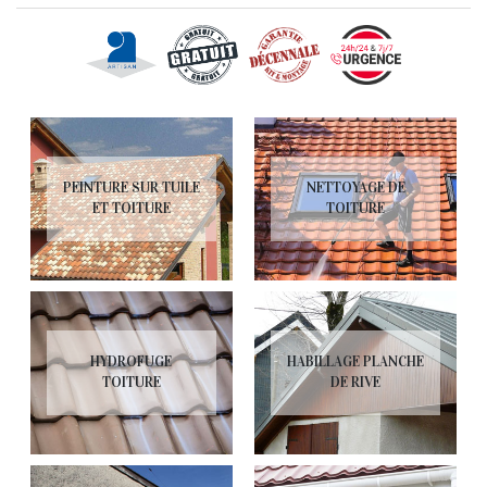
PEINTURE SUR TUILE
NETTOYAGE DE
ET TOITURE
TOITURE
HYDROFUGE
HABILLAGE PLANCHE
TOITURE
DE RIVE