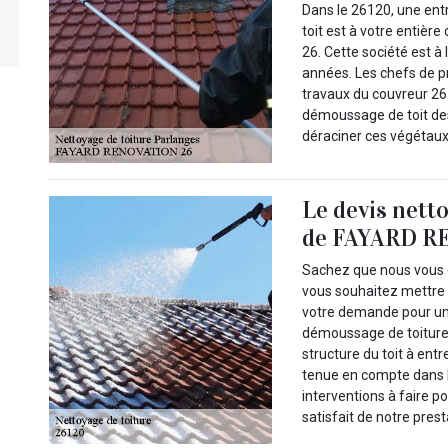
Dans le 26120, une en
toit est à votre entiè
26. Cette société est à
années. Les chefs de pr
travaux du couvreur 261
démoussage de toit de
déraciner ces végétaux
Le devis nett
de FAYARD R
Sachez que nous vous é
vous souhaitez mettre
votre demande pour un 
démoussage de toitur
structure du toit à entr
tenue en compte dans l’
interventions à faire po
satisfait de notre prest