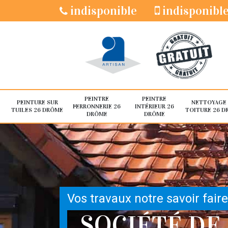
indisponible
indisponibl
PEINTRE
PEINTRE
PEINTURE SUR
NETTOYAGE
FERRONNERIE 26
INTÉRIEUR 26
TUILES 26 DRÔME
TOITURE 26 D
DRÔME
DRÔME
Vos travaux notre savoir faire
SOCIÉTÉ DE