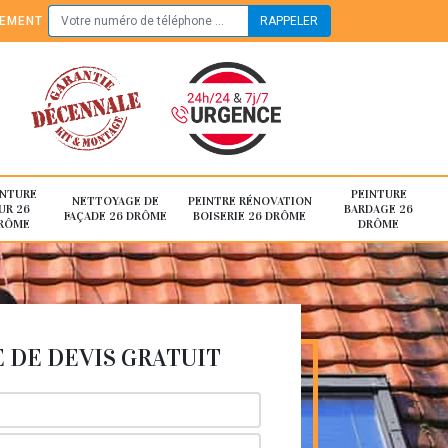
TEMENT
INTURE
PEINTURE
NETTOYAGE DE
PEINTRE RÉNOVATION
UR 26
BARDAGE 26
FAÇADE 26 DRÔME
BOISERIE 26 DRÔME
RÔME
DRÔME
DE DEVIS GRATUIT