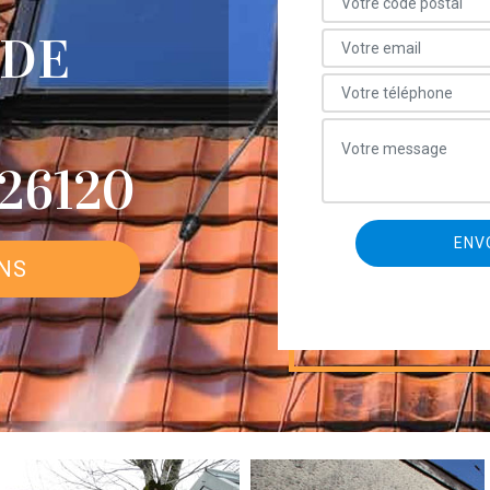
 DE
26120
ONS