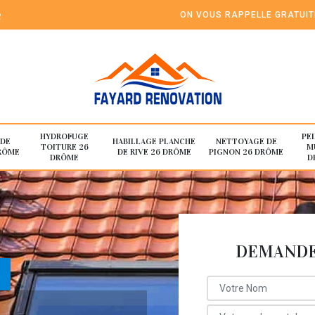
e
ON VOUS RAPPELLE GRATUI
HYDROFUGE
PE
 DE
HABILLAGE PLANCHE
NETTOYAGE DE
TOITURE 26
M
RÔME
DE RIVE 26 DRÔME
PIGNON 26 DRÔME
DRÔME
D
DEMANDE 