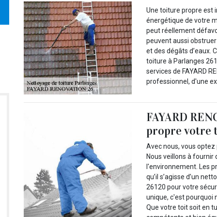
Une toiture propre est i
énergétique de votre 
peut réellement défavori
peuvent aussi obstruer
et des dégâts d’eaux. C
toiture à Parlanges 26
services de FAYARD REN
professionnel, d'une ex
FAYARD RENO
propre votre 
Avec nous, vous optez 
Nous veillons à fournir
l'environnement. Les p
qu’il s’agisse d’un ne
26120 pour votre sécur
unique, c'est pourquoi
Que votre toit soit en t