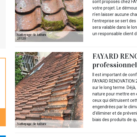
sont proposés chez FA
votre projet. Le démo
n’en laisser aucune cha
l’entreprise se sert de
sera valable dans le lo
un responsable client de
FAYARD RENO
professionnel
Il est important de conf
FAYARD RENOVATION 26 e
sur le long terme. Déjà,
nature pour mettre en é
ceux qui détruisent cet
engendrées par le clim
d’éliminer et de préven
biais des produits de qu