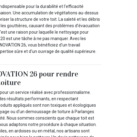
ndispensable pour la durabilité et l'efficacité
maison. Une accumulation de végétations au-dessus
ser la structure de votre toit. La saleté et les débris
 les gouttières, causant des problèmes d’évacuation
'est une raison pour laquelle le nettoyage pour
120 est une tâche à ne pas manquer. Avec les
OVATION 26, vous bénéficiez d'un travail
pertise sûre et d'un ouvrage de qualité supérieure.
VATION 26 pour rendre
toiture
pour un service réalisé avec professionnalisme.
 des résultats performants, en respectant
roduits appliqués sont non toxiques et écologiques
ttoyage ou d’un demoussage de toiture à Parlanges
ité. Nous sommes conscients que chaque toit est
 nous adaptons notre procédure à chaque situation.
uiles, en ardoises ou en métal, nos artisans sont