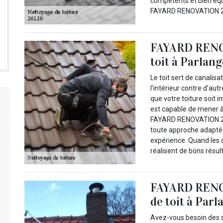
compétents et bien équ
FAYARD RENOVATION 26 
FAYARD RENOV
toit à Parlan
Le toit sert de canalisa
l’intérieur contre d’au
que votre toiture soit 
est capable de mener à 
FAYARD RENOVATION 26.
toute approche adaptée a
expérience. Quand les c
réalisent de bons résul
FAYARD RENO
de toit à Parl
Avez-vous besoin des se