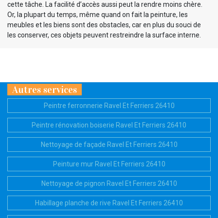
cette tâche. La facilité d’accès aussi peut la rendre moins chère.
Or, la plupart du temps, même quand on fait la peinture, les
meubles et les biens sont des obstacles, car en plus du souci de
les conserver, ces objets peuvent restreindre la surface interne.
Autres services
Peintre ferronnerie Ravel Et Ferriers 26410
Peintre rénovation boiserie Ravel Et Ferriers 26410
Nettoyage de façade Ravel Et Ferriers 26410
Peinture mur Ravel Et Ferriers 26410
Nettoyage de pignon Ravel Et Ferriers 26410
Habillage planche de rive Ravel Et Ferriers 26410