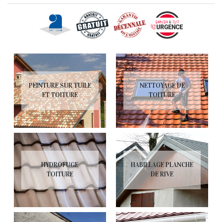
PEINTURE SUR TUILE
NETTOYAGE DE
ET TOITURE
TOITURE
HYDROFUGE
HABILLAGE PLANCHE
TOITURE
DE RIVE