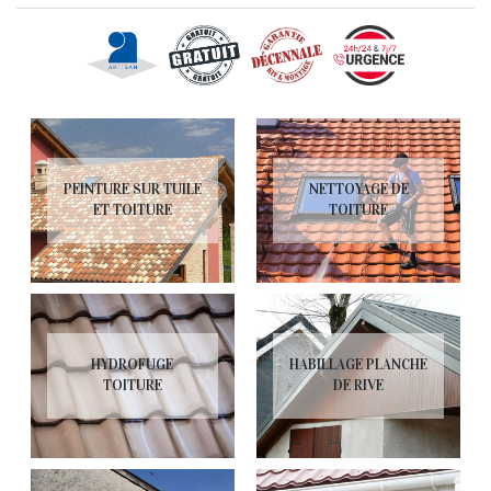
PEINTURE SUR TUILE
NETTOYAGE DE
ET TOITURE
TOITURE
HYDROFUGE
HABILLAGE PLANCHE
TOITURE
DE RIVE