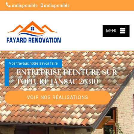
indisponible
indisponible
MENU
Vos travaux notre savoir faire
ENTREPRISE PEINTURE SUR
TOITURE JANSAC 26310
VOIR NOS RÉALISATIONS