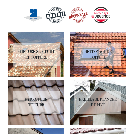
PEINTURE SUR TUILE
NETTOYAGE DE
ET TOITURE
TOITURE
HYDROFUGE
HABILLAGE PLANCHE
TOITURE
DE RIVE