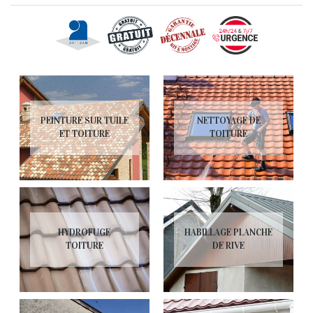
PEINTURE SUR TUILE
NETTOYAGE DE
ET TOITURE
TOITURE
HYDROFUGE
HABILLAGE PLANCHE
TOITURE
DE RIVE