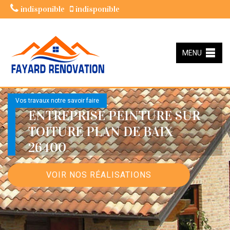
indisponible
indisponible
MENU
Vos travaux notre savoir faire
ENTREPRISE PEINTURE SUR
TOITURE PLAN DE BAIX
26400
VOIR NOS RÉALISATIONS