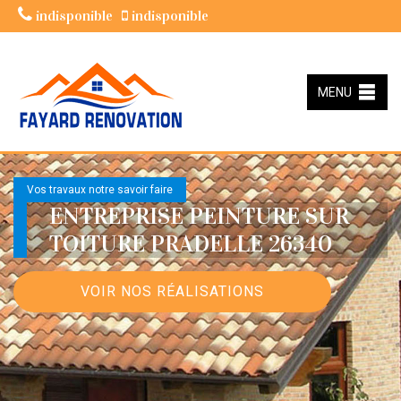
indisponible
indisponible
MENU
Vos travaux notre savoir faire
ENTREPRISE PEINTURE SUR
TOITURE PRADELLE 26340
VOIR NOS RÉALISATIONS