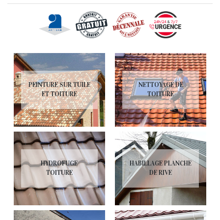
PEINTURE SUR TUILE
NETTOYAGE DE
ET TOITURE
TOITURE
HYDROFUGE
HABILLAGE PLANCHE
TOITURE
DE RIVE