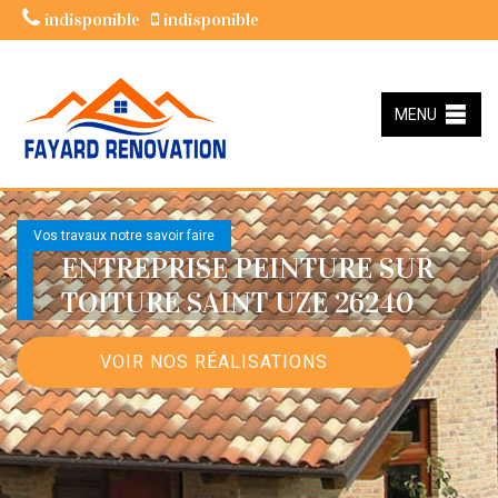
indisponible
indisponible
MENU
Vos travaux notre savoir faire
ENTREPRISE PEINTURE SUR
TOITURE SAINT UZE 26240
VOIR NOS RÉALISATIONS