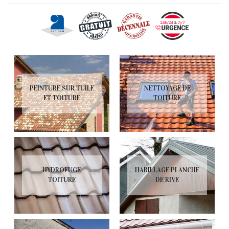
PEINTURE SUR TUILE
NETTOYAGE DE
ET TOITURE
TOITURE
HYDROFUGE
HABILLAGE PLANCHE
TOITURE
DE RIVE