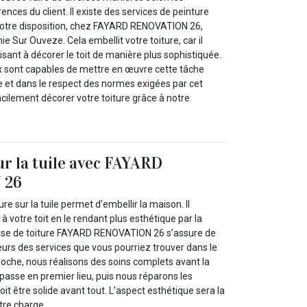
nces du client. Il existe des services de peinture
 votre disposition, chez FAYARD RENOVATION 26,
e Sur Ouveze. Cela embellit votre toiture, car il
visant à décorer le toit de manière plus sophistiquée.
x sont capables de mettre en œuvre cette tâche
 et dans le respect des normes exigées par cet
cilement décorer votre toiture grâce à notre
ur la tuile avec FAYARD
 26
re sur la tuile permet d’embellir la maison. Il
à votre toit en le rendant plus esthétique par la
rise de toiture FAYARD RENOVATION 26 s’assure de
eurs des services que vous pourriez trouver dans le
oche, nous réalisons des soins complets avant la
passe en premier lieu, puis nous réparons les
 doit être solide avant tout. L’aspect esthétique sera la
otre charge.