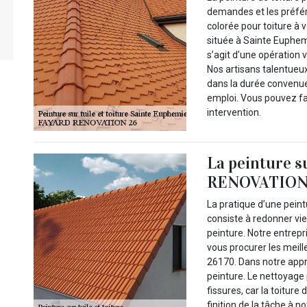
demandes et les préfére
colorée pour toiture à
située à Sainte Euphemi
s’agit d’une opération 
Nos artisans talentueu
dans la durée convenue
emploi. Vous pouvez fa
intervention.
La peinture s
RENOVATION
La pratique d’une peintu
consiste à redonner vie 
peinture. Notre entrep
vous procurer les meill
26170. Dans notre appr
peinture. Le nettoyage 
fissures, car la toiture
finition de la tâche à n