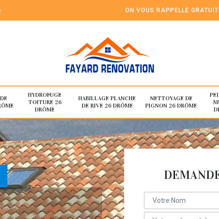
e
ON VOUS RAPPELLE GRATUI
HYDROFUGE
PE
 DE
HABILLAGE PLANCHE
NETTOYAGE DE
TOITURE 26
M
RÔME
DE RIVE 26 DRÔME
PIGNON 26 DRÔME
DRÔME
D
DEMANDE 
E