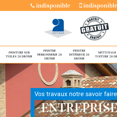
indisponible
indisponibl
PEINTRE
PEINTRE
PEINTURE SUR
NETTOYAGE
FERRONNERIE 26
INTÉRIEUR 26
TUILES 26 DRÔME
TOITURE 26 D
DRÔME
DRÔME
Vos travaux notre savoir faire
ENTREPRIS