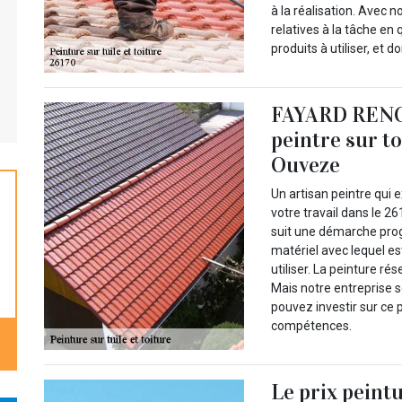
à la réalisation. Avec 
relatives à la tâche en
produits à utiliser, et 
FAYARD RENOV
peintre sur t
Ouveze
Un artisan peintre qui
votre travail dans le 
suit une démarche prog
matériel avec lequel est
utiliser. La peinture ré
Mais notre entreprise s
pouvez investir sur ce p
compétences.
Le prix peint