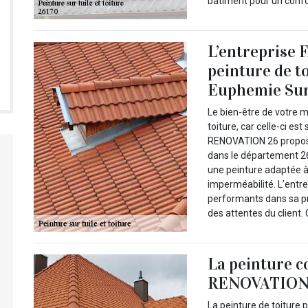
bâtiment pour un confor
L’entreprise
peinture de to
Euphemie Su
Le bien-être de votre m
toiture, car celle-ci es
RENOVATION 26 propose 
dans le département 261
une peinture adaptée à 
imperméabilité. L’entre
performants dans sa pre
des attentes du client. 
La peinture c
RENOVATION
La peinture de toiture 