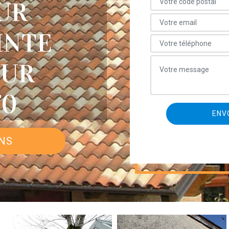
UR
INTE
SUR
70
ONS